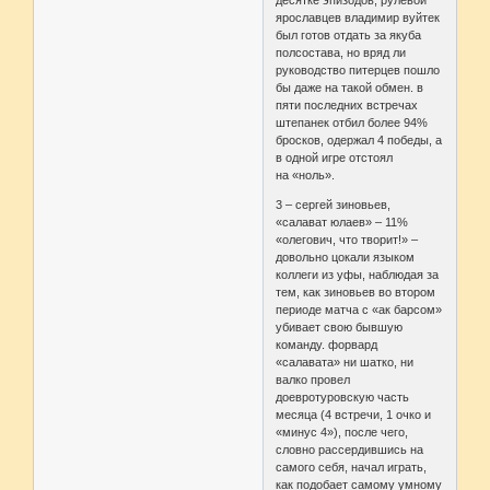
десятке эпизодов, рулевой
ярославцев владимир вуйтек
был готов отдать за якуба
полсостава, но вряд ли
руководство питерцев пошло
бы даже на такой обмен. в
пяти последних встречах
штепанек отбил более 94%
бросков, одержал 4 победы, а
в одной игре отстоял
на «ноль».
3 – сергей зиновьев,
«салават юлаев» – 11%
«олегович, что творит!» –
довольно цокали языком
коллеги из уфы, наблюдая за
тем, как зиновьев во втором
периоде матча с «ак барсом»
убивает свою бывшую
команду. форвард
«салавата» ни шатко, ни
валко провел
доевротуровскую часть
месяца (4 встречи, 1 очко и
«минус 4»), после чего,
словно рассердившись на
самого себя, начал играть,
как подобает самому умному