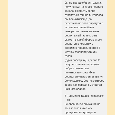
бы не досаднейшая травма,
полученная на кубке первого
канала, к концу месяца
статистика финна выглядела
бы впечатляюще. до
перерыва на этап евротура в
активе песонена была
четырехматчевая голевая
серия, а сейчас никто не
скажет, в какой форме игрок
вернется в команду в
середине января. всего в 6
матчах форвард забил 5
голов
(один победный), сделал 2
результативные передачи,
собрал показатель
полезности «плюс 6» и
сорвал аплодисменты тысяч
болельщиков. без него второе
звено «ак барса» смотрится
намного слабее.
5 – доминик гашек, «спартак»
– 8%
не обращайте внимания на
то, сколько шайб чех
пропустил на турнире в