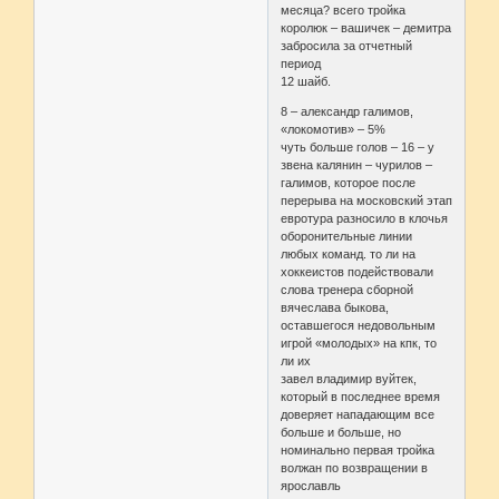
месяца? всего тройка
королюк – вашичек – демитра
забросила за отчетный
период
12 шайб.
8 – александр галимов,
«локомотив» – 5%
чуть больше голов – 16 – у
звена калянин – чурилов –
галимов, которое после
перерыва на московский этап
евротура разносило в клочья
оборонительные линии
любых команд. то ли на
хоккеистов подействовали
слова тренера сборной
вячеслава быкова,
оставшегося недовольным
игрой «молодых» на кпк, то
ли их
завел владимир вуйтек,
который в последнее время
доверяет нападающим все
больше и больше, но
номинально первая тройка
волжан по возвращении в
ярославль