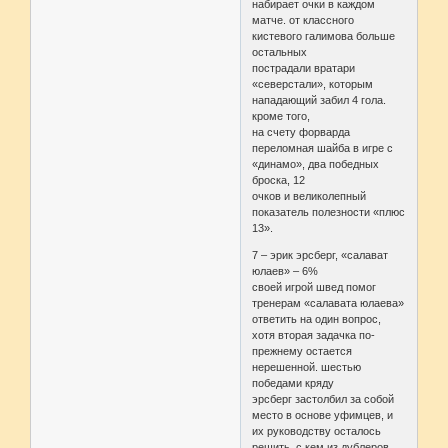
набирает очки в каждом
матче. от классного
кистевого галимова больше
остальных
пострадали вратари
«северстали», которым
нападающий забил 4 гола.
кроме того,
на счету форварда
переломная шайба в игре с
«динамо», два победных
броска, 12
очков и великолепный
показатель полезности «плюс
13».
7 – эрик эрсберг, «салават
юлаев» – 6%
своей игрой швед помог
тренерам «салавата юлаева»
ответить на один вопрос,
хотя вторая задачка по-
прежнему остается
нерешенной. шестью
победами кряду
эрсберг застолбил за собой
место в основе уфимцев, и
их руководству осталось
решить, с кем из дублеров