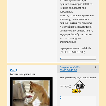
и стать одним из двух
лучших снайперов 2010-го.
ну и не забываем про
командные
успехи, которые сергею, как
капитану, намного важнее
личных. «атлант» выиграл
7 матчей из 9, практически
догнав ска и «северсталь»,
ведущих борьбу за третье
место в западной
конференции.
отредактировано redakt©r
(2011-01-05 00:37:08)
0
Поделиться
2011-
2
KасЯ
01-05 00:40:20
Активный участник
еее, рамка чуть до первого не
дотянул))
0