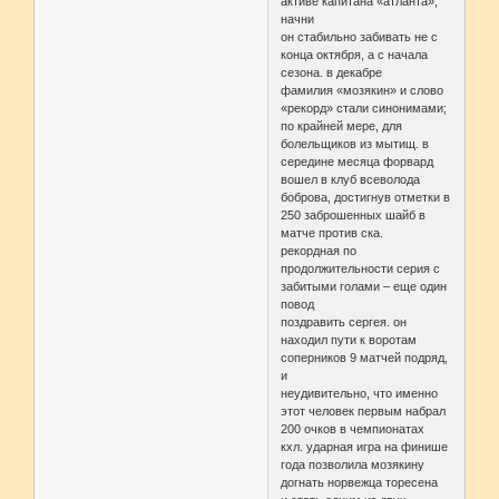
активе капитана «атланта»,
начни
он стабильно забивать не с
конца октября, а с начала
сезона. в декабре
фамилия «мозякин» и слово
«рекорд» стали синонимами;
по крайней мере, для
болельщиков из мытищ. в
середине месяца форвард
вошел в клуб всеволода
боброва, достигнув отметки в
250 заброшенных шайб в
матче против ска.
рекордная по
продолжительности серия с
забитыми голами – еще один
повод
поздравить сергея. он
находил пути к воротам
соперников 9 матчей подряд,
и
неудивительно, что именно
этот человек первым набрал
200 очков в чемпионатах
кхл. ударная игра на финише
года позволила мозякину
догнать норвежца торесена