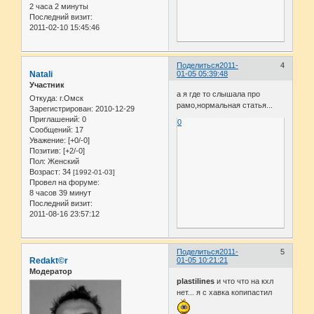
2 часа 2 минуты
Последний визит:
2011-02-10 15:45:46
Поделиться
2011-
4
Natali
01-05 05:39:48
Участник
а я где то слышала про
Откуда:
г.Омск
рамо,нормальная статья...
Зарегистрирован
: 2010-12-29
Приглашений:
0
0
Сообщений:
17
Уважение:
[+0/-0]
Позитив:
[+2/-0]
Пол:
Женский
Возраст:
34
[1992-01-03]
Провел на форуме:
8 часов 39 минут
Последний визит:
2011-08-16 23:57:12
Поделиться
2011-
5
Redakt©r
01-05 10:21:21
Модератор
plastilines
и что что на кхл
нет... я с хавка копипастил