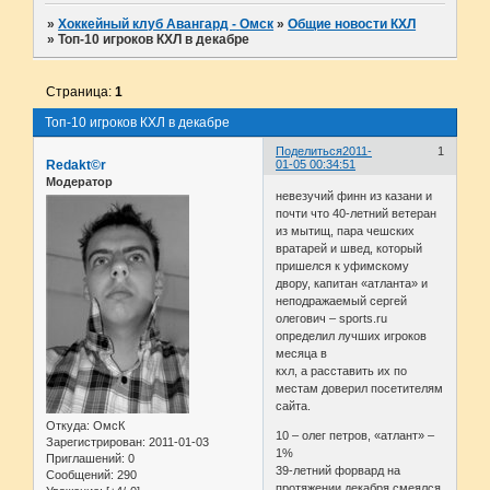
»
Хоккейный клуб Авангард - Омск
»
Общие новости КХЛ
»
Топ-10 игроков КХЛ в декабре
Страница:
1
Топ-10 игроков КХЛ в декабре
Поделиться
2011-
1
Redakt©r
01-05 00:34:51
Модератор
невезучий финн из казани и
почти что 40-летний ветеран
из мытищ, пара чешских
вратарей и швед, который
пришелся к уфимскому
двору, капитан «атланта» и
неподражаемый сергей
олегович – sports.ru
определил лучших игроков
месяца в
кхл, а расставить их по
местам доверил посетителям
сайта.
Откуда:
ОмсК
10 – олег петров, «атлант» –
Зарегистрирован
: 2011-01-03
1%
Приглашений:
0
39-летний форвард на
Сообщений:
290
протяжении декабря смеялся