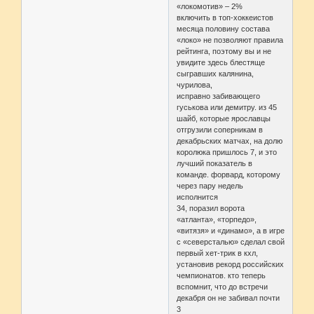
«локомотив» – 2%
включить в топ-хоккеистов
месяца половину состава
«локо» не позволяют правила
рейтинга, поэтому вы и не
увидите здесь блестяще
сыгравших калянина,
чурилова,
исправно забивающего
гуськова или демитру. из 45
шайб, которые ярославцы
отгрузили соперникам в
декабрьских матчах, на долю
королюка пришлось 7, и это
лучший показатель в
команде. форвард, которому
через пару недель
исполнится
34, поразил ворота
«атланта», «торпедо»,
«витязя» и «динамо», а в игре
с «северсталью» сделал свой
первый хет-трик в кхл,
установив рекорд российских
чемпионатов. кто теперь
вспомнит, что до встречи
декабря он не забивал почти
3