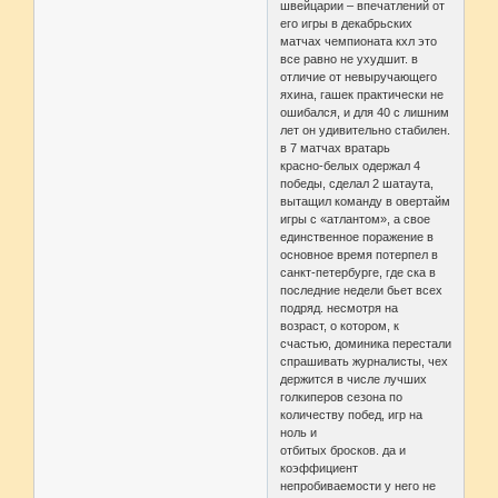
швейцарии – впечатлений от
его игры в декабрьских
матчах чемпионата кхл это
все равно не ухудшит. в
отличие от невыручающего
яхина, гашек практически не
ошибался, и для 40 с лишним
лет он удивительно стабилен.
в 7 матчах вратарь
красно-белых одержал 4
победы, сделал 2 шатаута,
вытащил команду в овертайм
игры с «атлантом», а свое
единственное поражение в
основное время потерпел в
санкт-петербурге, где ска в
последние недели бьет всех
подряд. несмотря на
возраст, о котором, к
счастью, доминика перестали
спрашивать журналисты, чех
держится в числе лучших
голкиперов сезона по
количеству побед, игр на
ноль и
отбитых бросков. да и
коэффициент
непробиваемости у него не