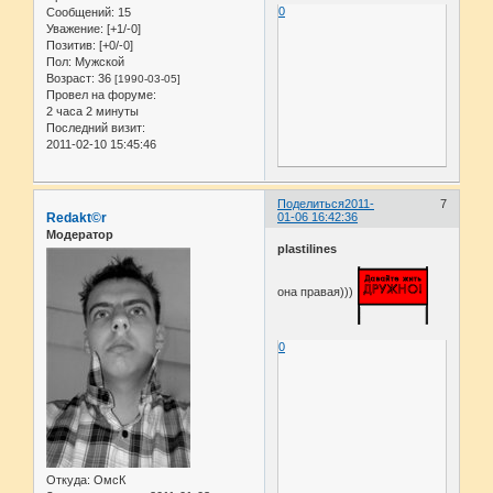
0
Сообщений:
15
Уважение:
[+1/-0]
Позитив:
[+0/-0]
Пол:
Мужской
Возраст:
36
[1990-03-05]
Провел на форуме:
2 часа 2 минуты
Последний визит:
2011-02-10 15:45:46
Поделиться
2011-
7
Redakt©r
01-06 16:42:36
Модератор
plastilines
она правая)))
0
Откуда:
ОмсК