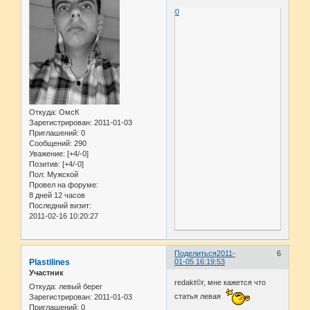
0
Откуда:
ОмсК
Зарегистрирован
: 2011-01-03
Приглашений:
0
Сообщений:
290
Уважение:
[+4/-0]
Позитив:
[+4/-0]
Пол:
Мужской
Провел на форуме:
8 дней 12 часов
Последний визит:
2011-02-16 10:20:27
Поделиться
2011-
6
Plastilines
01-05 16:19:53
Участник
redakt©r, мне кажется что
Откуда:
левый берег
статья левая
Зарегистрирован
: 2011-01-03
Приглашений:
0