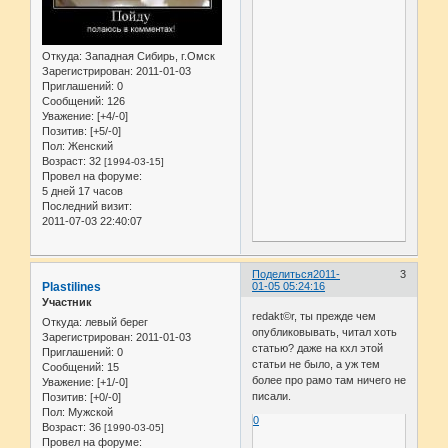
Откуда:
Западная Сибирь, г.Омск
Зарегистрирован
: 2011-01-03
Приглашений:
0
Сообщений:
126
Уважение:
[+4/-0]
Позитив:
[+5/-0]
Пол:
Женский
Возраст:
32
[1994-03-15]
Провел на форуме:
5 дней 17 часов
Последний визит:
2011-07-03 22:40:07
Поделиться
2011-
3
Plastilines
01-05 05:24:16
Участник
redakt©r, ты прежде чем
Откуда:
левый берег
опубликовывать, читал хоть
Зарегистрирован
: 2011-01-03
статью? даже на кхл этой
Приглашений:
0
статьи не было, а уж тем
Сообщений:
15
более про рамо там ничего не
Уважение:
[+1/-0]
писали.
Позитив:
[+0/-0]
Пол:
Мужской
0
Возраст:
36
[1990-03-05]
Провел на форуме: