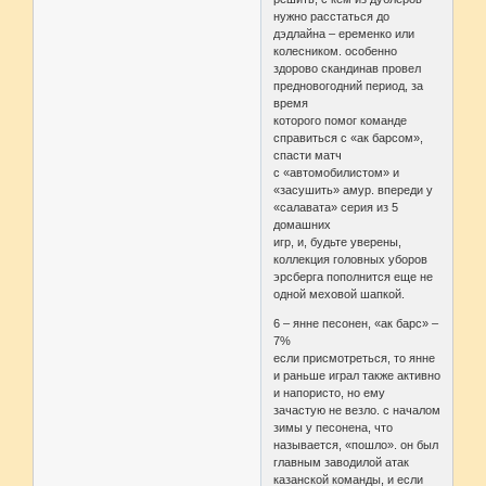
нужно расстаться до
дэдлайна – еременко или
колесником. особенно
здорово скандинав провел
предновогодний период, за
время
которого помог команде
справиться с «ак барсом»,
спасти матч
с «автомобилистом» и
«засушить» амур. впереди у
«салавата» серия из 5
домашних
игр, и, будьте уверены,
коллекция головных уборов
эрсберга пополнится еще не
одной меховой шапкой.
6 – янне песонен, «ак барс» –
7%
если присмотреться, то янне
и раньше играл также активно
и напористо, но ему
зачастую не везло. с началом
зимы у песонена, что
называется, «пошло». он был
главным заводилой атак
казанской команды, и если