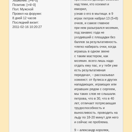
Уважение:
[+4/-0]
над теми, кто хохмил и
Позитив:
[+4/-0]
юморил,
Пол:
Мужской
Провел на форуме:
узнав о его в мытищи. в 9
8 дней 12 часов
играх петров набрал 13 (5+8)
Последний визит:
очков, и самое главное
2011-02-16 10:20:27
при нем разыгрался мозякин,
под занавес года не
уходивший с площадки без
баллов за результативность.
«легко набирать очки, когда
играешь в одном звене
с таким мастером, как
мозякин. всего лишь надо
отдать ему пас, и у тебя уже
есть результативная
передача», – рассказывал
хоккеист. от булиса и других
нападающих, играющих или
игравших рядом с сергеем,
мы таких слов не слышали.
петрова, что в 30, что в 40
лет, отличает потрясающая
трудоспособность и
выносливость. проводить на
льду по 18-20 минут для него
и сейчас не проблема.
9 – александр королюк,