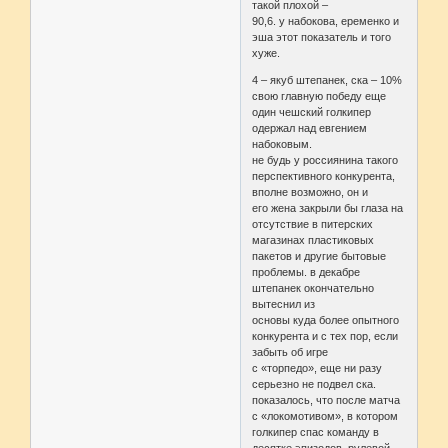
такой плохой –
90,6. у набокова, еременко и
эша этот показатель и того
хуже.
4 – якуб штепанек, ска – 10%
свою главную победу еще
один чешский голкипер
одержал над евгением
набоковым.
не будь у россиянина такого
перспективного конкурента,
вполне возможно, он и
его жена закрыли бы глаза на
отсутствие в питерских
магазинах пластиковых
пакетов и другие бытовые
проблемы. в декабре
штепанек окончательно
вытеснил из
основы куда более опытного
конкурента и с тех пор, если
забыть об игре
с «торпедо», еще ни разу
серьезно не подвел ска.
показалось, что после матча
с «локомотивом», в котором
голкипер спас команду в