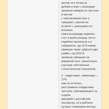
центру кхл. вслед за
дублем в игре с казанцами
зиновьев набирал по три очка
в матчах
с «автомобилистом» и
«амуром», причем во
встрече с уральцами его
вспышка
помогла команде сравнять
счет и выйти вперед. нечто
подобное произошло и в
хабаровске, где 42-й номер
уфимцев также забросил две
шайбы. год 2010-й
зиновьев завершил на
мажорной ноте, значительно
улучшив собственные
статистические показатели.
2 – карри рамо, «авангард» –
17%
нам не хотелось
расстраивать владислава
третьяка, переживающего за
судьбы
вратарей с российским
паспортом, но в рейтинге
лучших голкиперов месяца