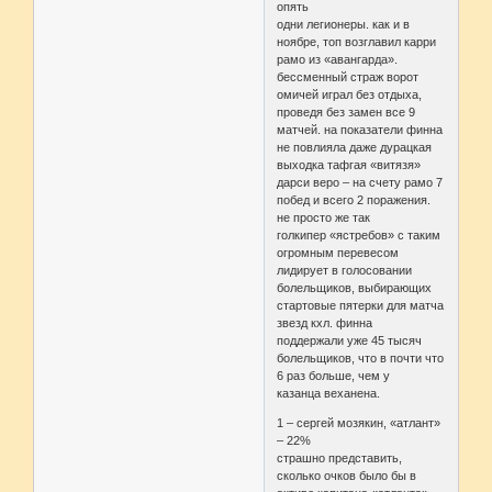
опять
одни легионеры. как и в
ноябре, топ возглавил карри
рамо из «авангарда».
бессменный страж ворот
омичей играл без отдыха,
проведя без замен все 9
матчей. на показатели финна
не повлияла даже дурацкая
выходка тафгая «витязя»
дарси веро – на счету рамо 7
побед и всего 2 поражения.
не просто же так
голкипер «ястребов» с таким
огромным перевесом
лидирует в голосовании
болельщиков, выбирающих
стартовые пятерки для матча
звезд кхл. финна
поддержали уже 45 тысяч
болельщиков, что в почти что
6 раз больше, чем у
казанца веханена.
1 – сергей мозякин, «атлант»
– 22%
страшно представить,
сколько очков было бы в