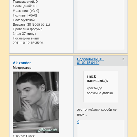
Приглашений:
0
Сообщений:
10
Уважение:
[+0/-0]
Позитив:
[+0/-0]
Пол:
Мужской
Возраст:
30
[1995-09-11]
Провел на форуме:
1 час 37 минут
Последний визит:
2011-10-12 15:35:04
Поделиться
2011-
3
Alexander
01-02 15:04:10
Модератор
j nick
написал(а):
кросби до
овечкина далеко
это точно)хотя кросби не
плох...
0
Откуда:
Омск