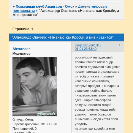
»
Хоккейный клуб Авангард - Омск
»
Другие мировые
чемпионаты
»
"Александр Овечкин: «Не знаю, как Кросби, а
мне нравится"
Страница:
1
"Александр Овечкин: «Не знаю, как Кросби, а мне нравится"
Поделиться
2011-
1
Alexander
01-01 23:53:40
Модератор
российский нападающий
«вашингтона» александр
овечкин поделился эмоциями
после приезда его команды в
питтсбург на матч зимней
классики с «пингвинз»,
который пройдет 1 января на
стадионе «хайнц филд».
«я взволнован. вижу, какая
здесь царит атмосфера.
везде множество людей.
всегда приятно, когда тебе
уделяют такое большое
внимание и люди хотят тебя
Откуда:
Омск
увидеть.
Зарегистрирован
: 2010-12-26
Приглашений:
0
не знаю, как кросби, а мне