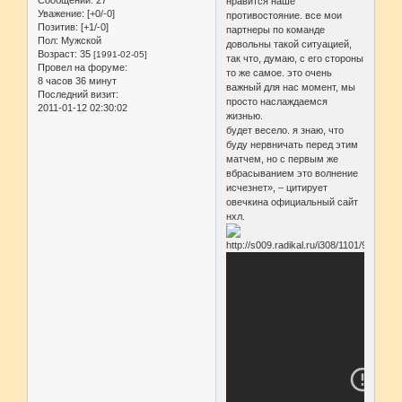
Сообщений:
27
нравится наше
Уважение:
[+0/-0]
противостояние. все мои
Позитив:
[+1/-0]
партнеры по команде
Пол:
Мужской
довольны такой ситуацией,
Возраст:
35
[1991-02-05]
так что, думаю, с его стороны
Провел на форуме:
то же самое. это очень
8 часов 36 минут
важный для нас момент, мы
Последний визит:
просто наслаждаемся
2011-01-12 02:30:02
жизнью.
будет весело. я знаю, что
буду нервничать перед этим
матчем, но с первым же
вбрасыванием это волнение
исчезнет», – цитирует
овечкина официальный сайт
нхл.