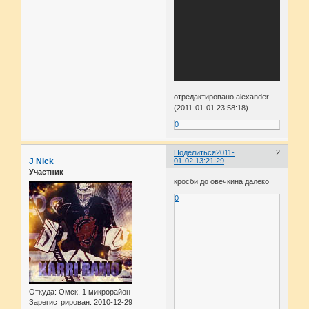
отредактировано alexander
(2011-01-01 23:58:18)
0
Поделиться
2011-
2
J Nick
01-02 13:21:29
Участник
кросби до овечкина далеко
0
Откуда:
Омск, 1 микрорайон
Зарегистрирован
: 2010-12-29