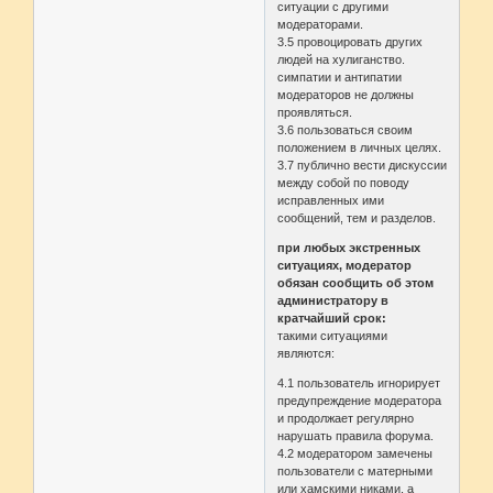
ситуации с другими
модераторами.
3.5 провоцировать других
людей на хулиганство.
симпатии и антипатии
модераторов не должны
проявляться.
3.6 пользоваться своим
положением в личных целях.
3.7 публично вести дискуссии
между собой по поводу
исправленных ими
сообщений, тем и разделов.
при любых экстренных
ситуациях, модератор
обязан сообщить об этом
администратору в
кратчайший срок:
такими ситуациями
являются:
4.1 пользователь игнорирует
предупреждение модератора
и продолжает регулярно
нарушать правила форума.
4.2 модератором замечены
пользователи с матерными
или хамскими никами, а