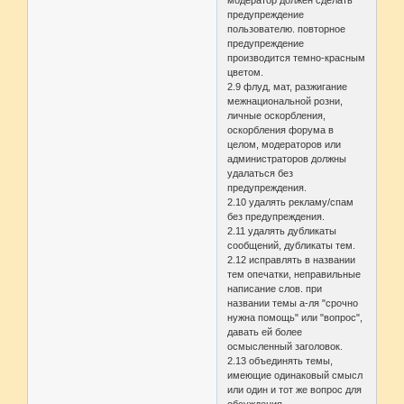
модератор должен сделать
предупреждение
пользователю. повторное
предупреждение
производится темно-красным
цветом.
2.9 флуд, мат, разжигание
межнациональной розни,
личные оскорбления,
оскорбления форума в
целом, модераторов или
администраторов должны
удалаться без
предупреждения.
2.10 удалять рекламу/спам
без предупреждения.
2.11 удалять дубликаты
сообщений, дубликаты тем.
2.12 исправлять в названии
тем опечатки, неправильные
написание слов. при
названии темы а-ля "срочно
нужна помощь" или "вопрос",
давать ей более
осмысленный заголовок.
2.13 объединять темы,
имеющие одинаковый смысл
или один и тот же вопрос для