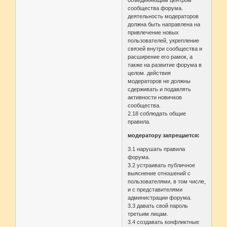
объединяющим центром
сообщества форума.
деятельность модераторов
должна быть направлена на
привлечение новых
пользователей, укрепление
связей внутри сообщества и
расширение его рамок, а
также на развитие форума в
целом. действия
модераторов не должны
сдерживать и подавлять
активности новичков
сообщества.
2.18 соблюдать общие
правила.
модератору запрещается:
3.1 нарушать правила
форума.
3.2 устраивать публичное
выяснение отношений с
пользователями, в том числе,
и с представителями
администрации форума.
3.3 давать свой пароль
третьим лицам.
3.4 создавать конфликтные