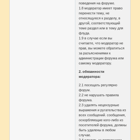
поведения на форуме.
1.8 модератор имеет право
перенести тему, не
относящуюся к разделу, в
другой, соответствующий
теме раздел или в тему для
флуда.
1.9 в случае если вы
считаете, что модератор не
прав, вы можете обратиться
за разъяснениями к
администрации форума или
самому модератору.
2. обязанности
модератора:
2.1 посещать регулярно
форум.
2.2 не нарушать правила
форума.
2.3 удалять нецензурные
выражения и ругательства из
всех сообщений. сообщения,
оскорбляющие кого-либо из
посетителей форума, должны
быть удалены в любом
случае.