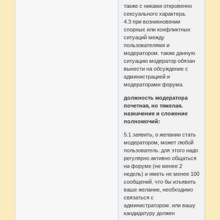
также с никами откровенно
сексуального характера.
4.3 при возникновении
спорных или конфликтных
ситуаций между
пользователями и
модератором. также данную
ситуацию модератор обязан
вынести на обсуждение с
администрацией и
модераторами форума.
должность модератора
почетная, но тяжелая.
назначение и сложение
полномочий:
5.1 заявить, о желании стать
модератором, может любой
пользователь. для этого надо
регулярно активно общаться
на форуме (не менее 2
недель) и иметь не менее 100
сообщений. что бы изъявить
ваше желание, необходимо
связаться с
администратором. или вашу
кандидатуру должен