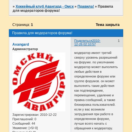
»
Хоккейный клуб Авангард - Омск
»
Правила!
»
Правила
для модераторов форума!
Страница:
1
Тема закрыта
Правила для модераторов форума!
Поделиться
2010-
1
Avangard
12-26 02:10:57
Администратор
модератор имеет третий
сверху уровень разрешений
на форуме. по умолчанию
модератор может выполнять
любые действия в
определенном форуме или
группе форумов. он может
выполнять такие действия
как подтверждение,
перемещение, удаление и
правка сообщений, а также
блокировка пользователей.
если у вас возникли
затруднения при работе в
Зарегистрирован
: 2010-12-22
определенном форуме,
Приглашений:
0
Сообщений:
44
лучше всего начать с
Уважение:
[+5/-0]
обращения к модератору.