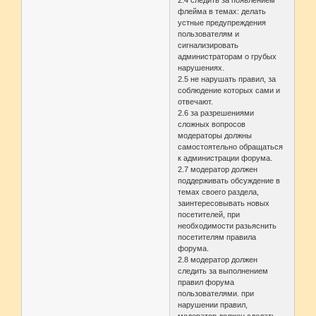
2.4 следить за появлением
флейма в темах: делать
устные предупреждения
пользователям и
сигнализировать
администраторам о грубых
нарушениях.
2.5 не нарушать правил, за
соблюдение которых сами и
отвечают.
2.6 за разрешениями
сложных вопросов
модераторы должны
самостоятельно обращаться
к администрации форума.
2.7 модератор должен
поддерживать обсуждение в
темах своего раздела,
заинтересовывать новых
посетителей, при
необходимости разьяснить
посетителям правила
форума.
2.8 модератор должен
следить за выполнением
правил форума
пользователями. при
нарушении правил,