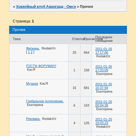
»
Хоккейный клуб Авангард - Омск
»
Прочее
Страница:
1
Прочее
Последнее
Тема
Ответов
Просмотров
сообщение
Фильмы.
Redakt©r
2011-01-26
[
1
2
]
25
564
17:17:06
Redakt©r
ГОСТИ ФОРУМА!!!!
2011-01-26
KасЯ
1
158
17:03:09
Екатерина
Музыка
KасЯ
2011-01-26
15
681
15:37:54
Екатерина
Глобальное потепление.
2011-01-26
Екатерина
6
163
00:04:38
Екатерина
Реклама.
Redakt©r
2011-01-25
4
126
19:03:23
Redakt©r