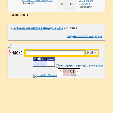
Что бы хотели увидеть?
2011-01-06
Redakt©r
0
142
19:10:54
Redakt©r
Страница:
1
»
Хоккейный клуб Авангард - Омск
»
Прочее
создать бесплатный форум