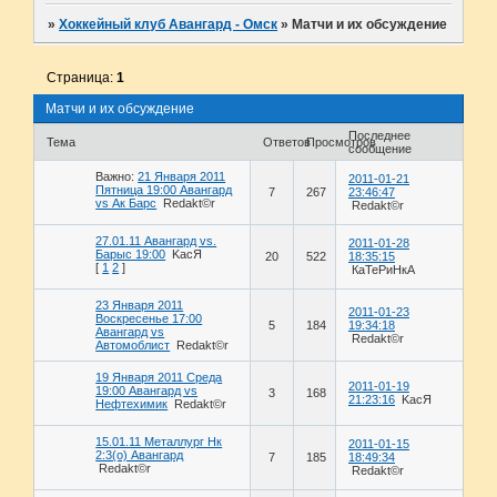
»
Хоккейный клуб Авангард - Омск
»
Матчи и их обсуждение
Страница:
1
Матчи и их обсуждение
Последнее
Тема
Ответов
Просмотров
сообщение
Важно:
21 Января 2011
2011-01-21
Пятница 19:00 Авангард
7
267
23:46:47
vs Ак Барс
Redakt©r
Redakt©r
27.01.11 Авангард vs.
2011-01-28
Барыс 19:00
KасЯ
20
522
18:35:15
[
1
2
]
КаТеРиНкА
23 Января 2011
2011-01-23
Воскресенье 17:00
5
184
19:34:18
Авангард vs
Redakt©r
Автомоблист
Redakt©r
19 Января 2011 Среда
2011-01-19
19:00 Авангард vs
3
168
21:23:16
KасЯ
Нефтехимик
Redakt©r
15.01.11 Металлург Нк
2011-01-15
2:3(о) Авангард
7
185
18:49:34
Redakt©r
Redakt©r