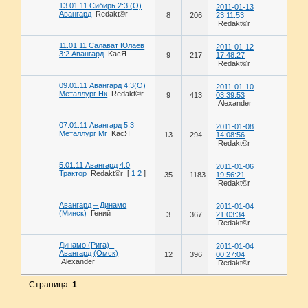
13.01.11 Сибирь 2:3 (О)
2011-01-13
Авангард
Redakt©r
8
206
23:11:53
Redakt©r
11.01.11 Салават Юлаев
2011-01-12
3:2 Авангард
KасЯ
9
217
17:48:27
Redakt©r
09.01.11 Авангард 4:3(О)
2011-01-10
Металлург Нк
Redakt©r
9
413
03:39:53
Alexander
07.01.11 Авангард 5:3
2011-01-08
Металлург Мг
KасЯ
13
294
14:08:56
Redakt©r
5.01.11 Авангард 4:0
2011-01-06
Трактор
Redakt©r
[
1
2
]
35
1183
19:56:21
Redakt©r
Авангард – Динамо
2011-01-04
(Минск)
Гений
3
367
21:03:34
Redakt©r
Динамо (Рига) -
2011-01-04
Авангард (Омск)
12
396
00:27:04
Alexander
Redakt©r
Страница:
1