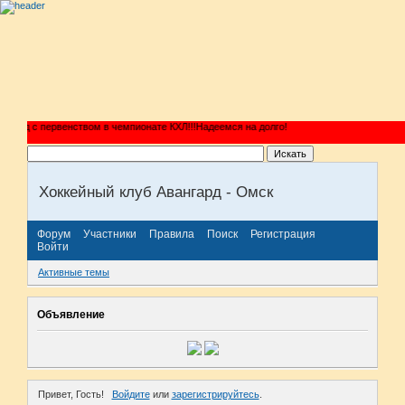
 с первенством в чемпионате КХЛ!!!Надеемся на долго!
Хоккейный клуб Авангард - Омск
Форум
Участники
Правила
Поиск
Регистрация
Войти
Активные темы
Объявление
Привет, Гость!
Войдите
или
зарегистрируйтесь
.