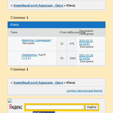
»
Хоккейный клуб Авангард - Омск
»
Юмор
Страница:
1
Юмор
Последнее
Тема
Ответов
Просмотров
сообщение
Анекдоты )скидываем)
2011-02-11
Alexander
15
476
21:13:57
Екатерина
Улыбнитесь
KасЯ
2011-01-26
[
1
2
3
]
53
1584
22:44:52
Екатерина
Страница:
1
»
Хоккейный клуб Авангард - Омск
»
Юмор
создать бесплатный форум